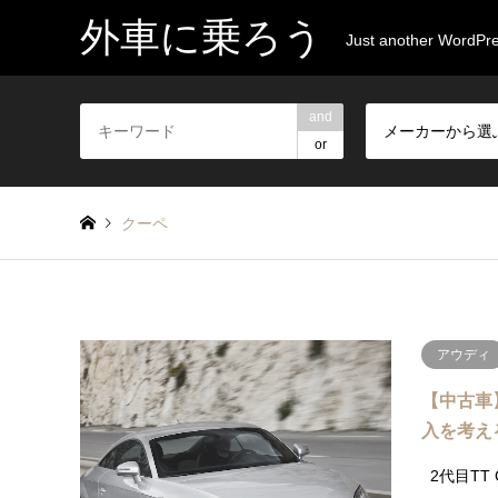
外車に乗ろう
Just another WordPre
and
メーカーから選
or
クーペ
アウディ
【中古車】
入を考え
2代目TT 