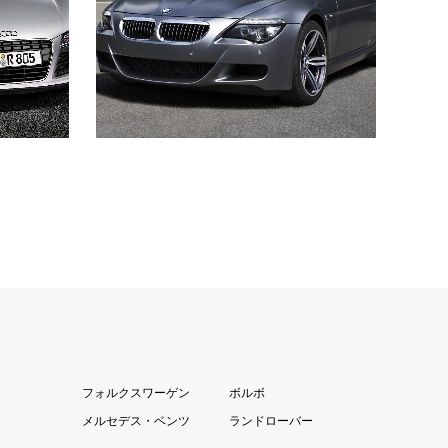
は？・Audi初のミッドシップスーパーカー
クモデ
前次Audi R8 4.2FSIは4.2L V8FSI（筒内直接
BMW
噴射）エンジンをミッドシップに搭載…
加えた
M…
続きを読む
フォルクスワーゲン
ボルボ
メルセデス・ベンツ
ランドローバー