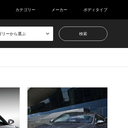
カテゴリー
メーカー
ボディタイプ
ゴリーから選ぶ
アウディ
クーペ
BM
【中古車】Audi R8 を買おう（2007〜
【中古
2012年式）
（E63
・Audi R8 4.2FSI (2007~2012年式)と
・BM