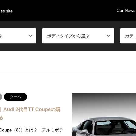
Car News
ss site
ぶ
ボディタイプから選ぶ
カテ
クーペ
Audi 2代目TT Coupeの購
る
Coupe（8J）とは？・アルミボデ